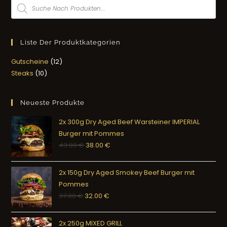
Liste Der Produktkategorien
Gutscheine
12
Steaks
10
Neueste Produkte
2x 300g Dry Aged Beef Warsteiner IMPERIAL
Burger mit Pommes
43.80
€
38.00
€
2x 150g Dry Aged Smokey Beef Burger mit
Pommes
37.80
€
32.00
€
2x 250g MIXED GRILL