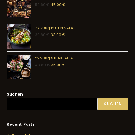
53.80
€
45.00
€
2x 200g PUTEN SALAT
39.80
€
33.00
€
2x 200g STEAK SALAT
43.80
€
35.00
€
Suchen
SUCHEN
Recent Posts