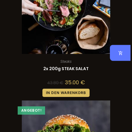
Steaks
2x 200g STEAK SALAT
35.00
€
43.80
€
IN DEN WARENKORB
ANGEBOT!