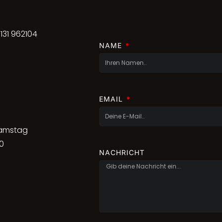
7131 962104
NAME
EMAIL
Samstag
30
NACHRICHT