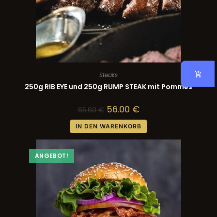
Steaks
250g RIB EYE und 250g RUMP STEAK mit Pommes
56.00
€
65.60
€
IN DEN WARENKORB
ANGEBOT!