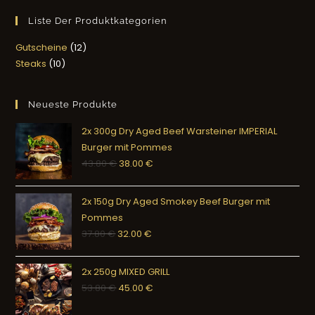
Liste Der Produktkategorien
Gutscheine
12
Steaks
10
Neueste Produkte
2x 300g Dry Aged Beef Warsteiner IMPERIAL
Burger mit Pommes
43.80
€
38.00
€
2x 150g Dry Aged Smokey Beef Burger mit
Pommes
37.80
€
32.00
€
2x 250g MIXED GRILL
53.80
€
45.00
€