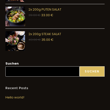
2x 200g PUTEN SALAT
39.80
€
33.00
€
2x 200g STEAK SALAT
43.80
€
35.00
€
Suchen
SUCHEN
Recent Posts
Hello world!