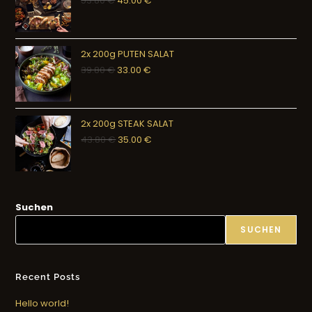
53.80
€
45.00
€
2x 200g PUTEN SALAT
39.80
€
33.00
€
2x 200g STEAK SALAT
43.80
€
35.00
€
Suchen
SUCHEN
Recent Posts
Hello world!