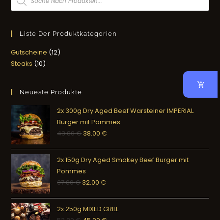
Liste Der Produktkategorien
Gutscheine
12
Steaks
10
Neueste Produkte
2x 300g Dry Aged Beef Warsteiner IMPERIAL
Burger mit Pommes
43.80
€
38.00
€
2x 150g Dry Aged Smokey Beef Burger mit
Pommes
37.80
€
32.00
€
2x 250g MIXED GRILL