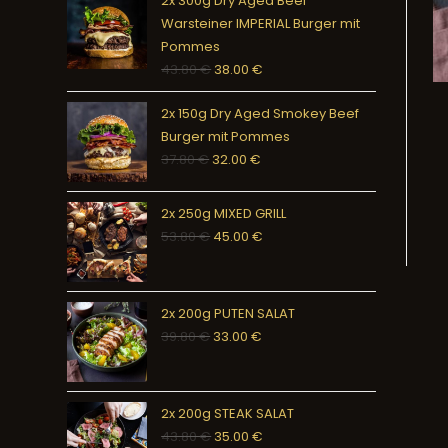
2x 300g Dry Aged Beef
Warsteiner IMPERIAL Burger mit
Pommes
43.80
€
38.00
€
2x 150g Dry Aged Smokey Beef
Burger mit Pommes
37.80
€
32.00
€
2x 250g MIXED GRILL
53.80
€
45.00
€
2x 200g PUTEN SALAT
39.80
€
33.00
€
2x 200g STEAK SALAT
43.80
€
35.00
€